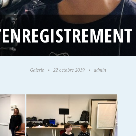
’ENREGISTREMENT 
Galerie
•
22 octobre 2019
•
admin